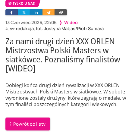
TYLKO U NAS
Facebook
Twitter
Linkedin
Wyślij
Skopiuj
e-
link
mailem
13 Czerwiec 2026, 22:06
Wideo
redakcja, fot. Justyna Matjas/Piotr Sumara
Autor:
Za nami drugi dzień XXX ORLEN
Mistrzostwa Polski Masters w
siatkówce. Poznaliśmy finalistów
[WIDEO]
Dobiegł końca drugi dzień rywalizacji w XXX ORLEN
Mistrzostwach Polski Masters w siatkówce. W sobotę
wyłonione zostały drużyny, które zagrają o medale, w
tym finaliści poszczególnych kategorii wiekowych.
Powrót do listy