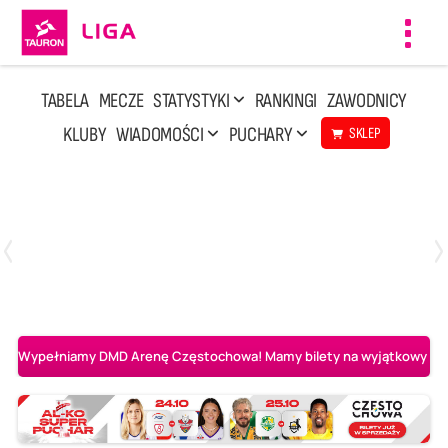
Toggl
navig
TABELA
MECZE
STATYSTYKI
RANKINGI
ZAWODNICY
KLUBY
WIADOMOŚCI
PUCHARY
SKLEP
Środa, 6 Maj, 17:30
0
3
Asseco Resovia Rzeszów
PGE Projekt Warszawa
Wypełniamy DMD Arenę Częstochowa! Mamy bilety na wyjątkowy mecz 