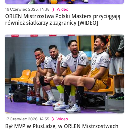
19 Czerwiec 2026, 14:38
Wideo
ORLEN Mistrzostwa Polski Masters przyciągają
również siatkarzy z zagranicy [WIDEO]
17 Czerwiec 2026, 14:55
Wideo
Był MVP w PlusLidze, w ORLEN Mistrzostwach