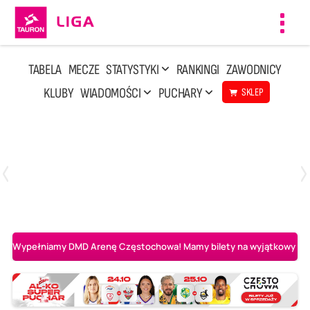
Toggl
navig
TABELA
MECZE
STATYSTYKI
RANKINGI
ZAWODNICY
KLUBY
WIADOMOŚCI
PUCHARY
SKLEP
Poniedziałek, 20 Kwi, 17:30
2
3
Indykpol AZS Olsztyn
PGE GiEK SKRA Bełchatów
Wypełniamy DMD Arenę Częstochowa! Mamy bilety na wyjątkowy mecz 