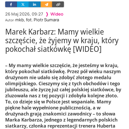
Facebook
Twitter
Linkedin
Wyślij
Skopiuj
e-
link
mailem
26 Maj 2026, 09:27
Wideo
mkb, fot. Piotr Sumara
Autor:
Marek Karbarz: Mamy wielkie
szczęście, że żyjemy w kraju, który
pokochał siatkówkę [WIDEO]
– My mamy wielkie szczęście, że jesteśmy w kraju,
który pokochał siatkówkę. Przez pół wieku naszym
drużynom nie udało się zdobyć złotego medalu
olimpijskiego. Cieszymy się z tych obchodów i tego
jubileuszu, ale życzę już całej polskiej siatkówce, by
zluzowała nas z tej pozycji i zdobyła kolejne złoto.
To, co dzieje się w Polsce jest wspaniałe. Mamy
piękne hale wypełnione publicznością, a w
drużynach grają znakomici zawodnicy – to słowa
Marka Karbarza, jednego z legendarnych polskich
siatkarzy, członka reprezentacji trenera Huberta