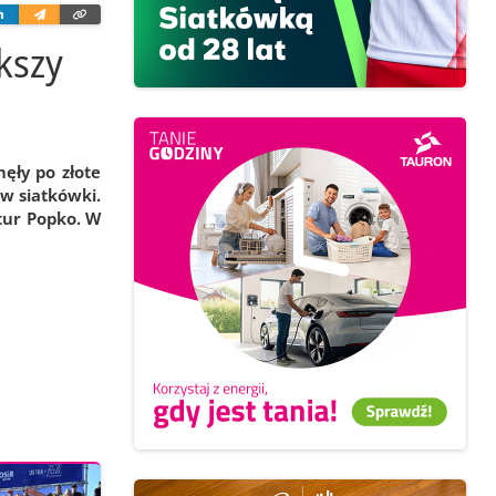
ter
Linkedin
Wyślij
Skopiuj
e-
link
mailem
kszy
ęły po złote
w siatkówki.
rtur Popko. W