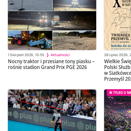
1 Sierpień 2026, 10:55
Aktualności
28 Lipiec 2026, 
Nocny traktor i przesiane tony piasku –
Wielkie Świ
rośnie stadion Grand Prix PGE 2026
Polski Słu
w Siatkówce
Przemyśl 20
TYLKO U N