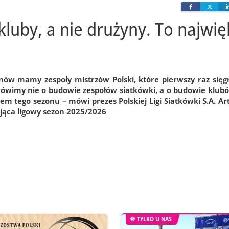
Facebook
Twit
luby, a nie drużyny. To najwię
nów mamy zespoły mistrzów Polski, które pierwszy raz sięgn
 mówimy nie o budowie zespołów siatkówki, a o budowie klubó
iem tego sezonu – mówi prezes Polskiej Ligi Siatkówki S.A. A
jąca ligowy sezon 2025/2026
TYLKO U NAS