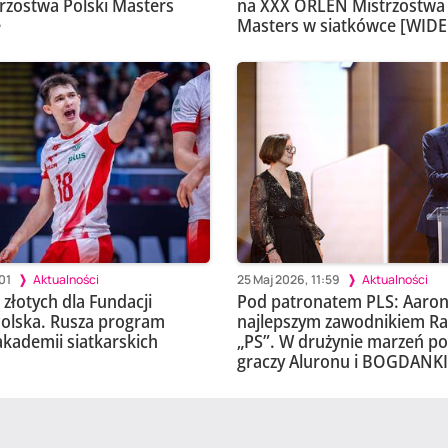
zostwa Polski Masters
na XXX ORLEN Mistrzostwa 
e
Masters w siatkówce [WID
01
Aktualności
25 Maj 2026, 11:59
Aktualności
złotych dla Fundacji
Pod patronatem PLS: Aaron
Polska. Rusza program
najlepszym zawodnikiem R
 akademii siatkarskich
„PS”. W drużynie marzeń po
graczy Aluronu i BOGDANKI