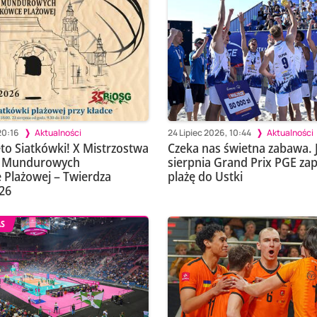
20:16
Aktualności
24 Lipiec 2026, 10:44
Aktualności
ęto Siatkówki! X Mistrzostwa
Czeka nas świetna zabawa. 
żb Mundurowych
sierpnia Grand Prix PGE za
 Plażowej – Twierdza
plażę do Ustki
26
AS