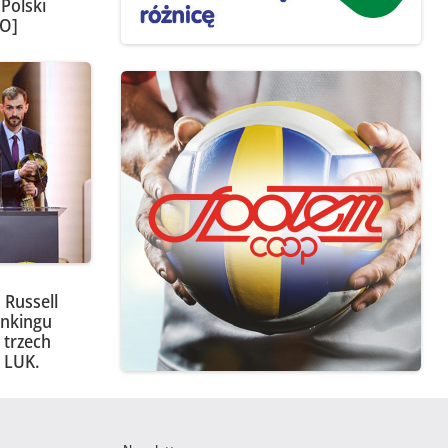
Polski
EO]
 Russell
ankingu
 trzech
 LUK.