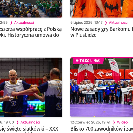
12:59
Aktualności
6 Lipiec 2026, 13:17
Aktualności
zerza współpracę z Polską
Nowe zasady gry Barkomu 
wki. Historyczna umowa do
w PlusLidze
TYLKO U NAS
6, 19:00
Aktualności
12 Czerwiec 2026, 19:41
Wideo
się święto siatkówki – XXX
Blisko 700 zawodników i za