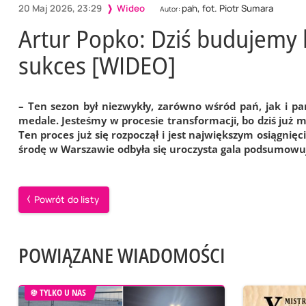
20 Maj 2026, 23:29
Wideo
pah, fot. Piotr Sumara
Autor:
Artur Popko: Dziś budujemy k
sukces [WIDEO]
– Ten sezon był niezwykły, zarówno wśród pań, jak i pa
medale. Jesteśmy w procesie transformacji, bo dziś już
Ten proces już się rozpoczął i jest największym osiągnięc
środę w Warszawie odbyła się uroczysta gala podsumowu
Powrót do listy
POWIĄZANE WIADOMOŚCI
TYLKO U NAS