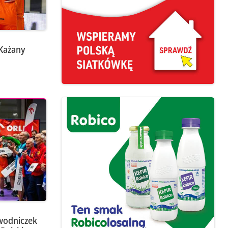
Każany
wodniczek