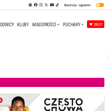
Facebook
Instagram
Twitter
Youtube
Rejestracja
Logowanie
Aplikacja Siatkarskie Ligi
TikTok
ODNICY
KLUBY
WIADOMOŚCI
PUCHARY
SKLEP
Środa, 29 Kwi, 17:30
3
1
eco Resovia Rzeszów
BOGDANKA LUK Lublin
Aluron CMC Warta Zawiercie