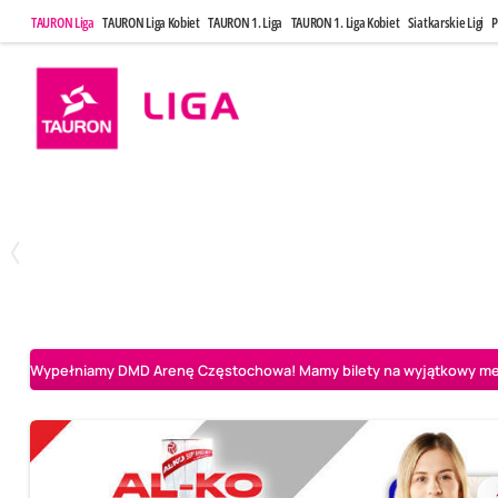
TAURON Liga
TAURON Liga Kobiet
TAURON 1. Liga
TAURON 1. Liga Kobiet
Siatkarskie Ligi
P
Poniedziałek, 20 Kwi, 17:30
Sobota, 25 Kw
2
3
Indykpol AZS Olsztyn
PGE GiEK SKRA Bełchatów
Aluron CMC Warta Za
Wypełniamy DMD Arenę Częstochowa! Mamy bilety na wyjątkowy mecz 