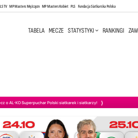
LS TV
MP Masters Mężczyzn
MP Masters Kobiet
PLS
Fundacja Siatkarska Polska
TABELA
MECZE
STATYSTYKI
RANKINGI
ZAW
i, 14:45
Poniedziałek, 27 Kwi, 20:00
3
0
3
2
wiercie
BOGDANKA LUK Lublin
PGE Projekt Warszawa
Ass
o AL-KO Superpuchar Polski siatkarek i siatkarzy!