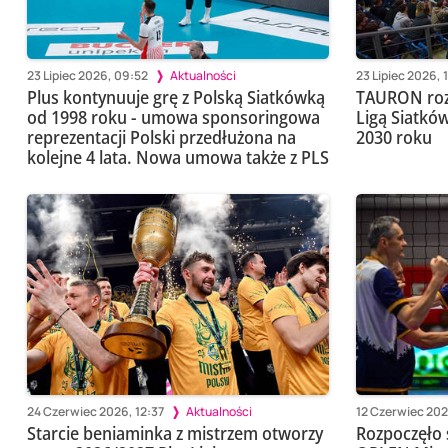
23 Lipiec 2026, 09:52
Aktualności
23 Lipiec 2026, 
Plus kontynuuje grę z Polską Siatkówką
TAURON rozs
od 1998 roku - umowa sponsoringowa
Ligą Siatkó
reprezentacji Polski przedłużona na
2030 roku
kolejne 4 lata. Nowa umowa także z PLS
24 Czerwiec 2026, 12:37
Aktualności
12 Czerwiec 202
Starcie beniaminka z mistrzem otworzy
Rozpoczęło 