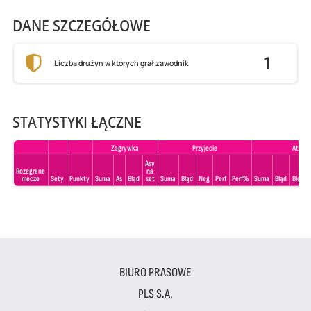
DANE SZCZEGÓŁOWE
1
Liczba drużyn w których grał zawodnik
STATYSTYKI ŁĄCZNE
Zagrywka
Przyjecie
Atak
Asy
Rozegrane
na
mecze
Sety
Punkty
Suma
As
Błąd
set
Suma
Błąd
Neg
Perf
Perf%
Suma
Błąd
Blok
BIURO PRASOWE
PLS S.A.