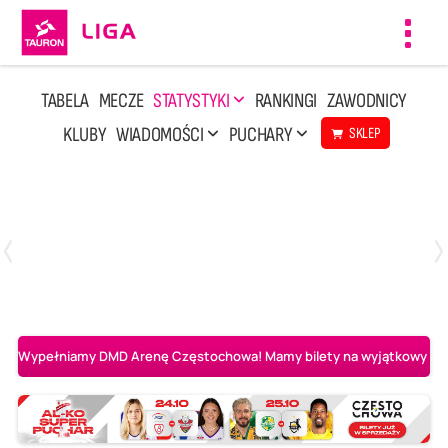
Toggl
navig
TABELA
MECZE
STATYSTYKI
RANKINGI
ZAWODNICY
KLUBY
WIADOMOŚCI
PUCHARY
SKLEP
Poniedziałek, 20 Kwi, 17:30
2
3
Indykpol AZS Olsztyn
PGE GiEK SKRA Bełchatów
Wypełniamy DMD Arenę Częstochowa! Mamy bilety na wyjątkowy mecz 