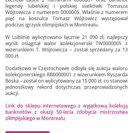
legendy lubelskiej i polskiej siatkówki Tomasza
Wójtowicza z numerem 0000005. Właśnie z numerem
pięć na koszulce Tomasz Wójtowicz występował
podczas igrzysk olimpijskich w Montrealu.
W Lublinie wylicytowano łącznie 21 090 zł, najlepszy
wynik osiągnął walor kolekcjonerski TW0000005 z
wizerunkiem T. Wójtowicza – został sprzedany za 13
000 zł.
Dodatkowo w Częstochowie odbyła się aukcja waloru
kolekcjonerskiego RB0000001 z wizerunkiem Ryszarda
Boska – został on wylicytowany za 15 000 zł, co stanowi
jednostkowy rekord dotychczas przeprowadzonych
aukcji.
Link do sklepu internetowego z wyjątkową kolekcją
banknotów z okazji 50-lecia zdobycia mistrzostwa
olimpijskiego w Montrealu