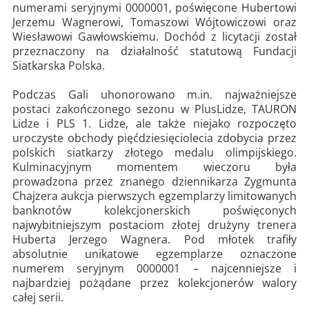
numerami seryjnymi 0000001, poświęcone Hubertowi
Jerzemu Wagnerowi, Tomaszowi Wójtowiczowi oraz
Wiesławowi Gawłowskiemu. Dochód z licytacji został
przeznaczony na działalność statutową Fundacji
Siatkarska Polska.
Podczas Gali uhonorowano m.in. najważniejsze
postaci zakończonego sezonu w PlusLidze, TAURON
Lidze i PLS 1. Lidze, ale także niejako rozpoczęto
uroczyste obchody pięćdziesięciolecia zdobycia przez
polskich siatkarzy złotego medalu olimpijskiego.
Kulminacyjnym momentem wieczoru była
prowadzona przez znanego dziennikarza Zygmunta
Chajzera aukcja pierwszych egzemplarzy limitowanych
banknotów kolekcjonerskich poświęconych
najwybitniejszym postaciom złotej drużyny trenera
Huberta Jerzego Wagnera. Pod młotek trafiły
absolutnie unikatowe egzemplarze oznaczone
numerem seryjnym 0000001 – najcenniejsze i
najbardziej pożądane przez kolekcjonerów walory
całej serii.