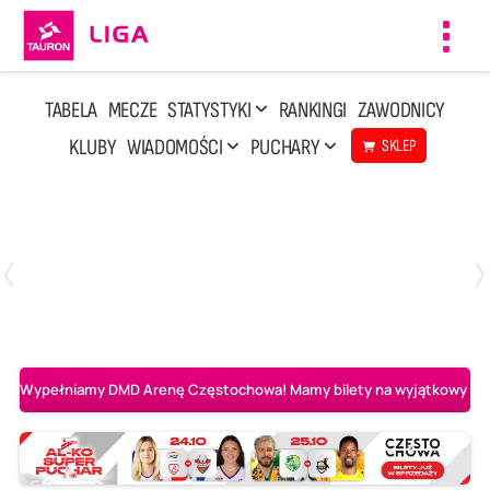
Toggl
navig
TABELA
MECZE
STATYSTYKI
RANKINGI
ZAWODNICY
KLUBY
WIADOMOŚCI
PUCHARY
SKLEP
Poniedziałek, 20 Kwi, 17:30
2
3
Indykpol AZS Olsztyn
PGE GiEK SKRA Bełchatów
Wypełniamy DMD Arenę Częstochowa! Mamy bilety na wyjątkowy mecz 