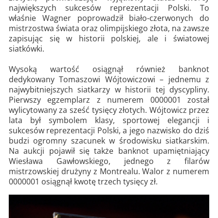
największych sukcesów reprezentacji Polski. To
właśnie Wagner poprowadził biało-czerwonych do
mistrzostwa świata oraz olimpijskiego złota, na zawsze
zapisując się w historii polskiej, ale i światowej
siatkówki.
Wysoką wartość osiągnął również banknot
dedykowany Tomaszowi Wójtowiczowi – jednemu z
najwybitniejszych siatkarzy w historii tej dyscypliny.
Pierwszy egzemplarz z numerem 0000001 został
wylicytowany za sześć tysięcy złotych. Wójtowicz przez
lata był symbolem klasy, sportowej elegancji i
sukcesów reprezentacji Polski, a jego nazwisko do dziś
budzi ogromny szacunek w środowisku siatkarskim.
Na aukcji pojawił się także banknot upamiętniający
Wiesława Gawłowskiego, jednego z filarów
mistrzowskiej drużyny z Montrealu. Walor z numerem
0000001 osiągnął kwotę trzech tysięcy zł.