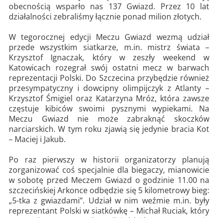
obecnością wsparło nas 137 Gwiazd. Przez 10 lat
działalności zebraliśmy łącznie ponad milion złotych.
W tegorocznej edycji Meczu Gwiazd wezmą udział
przede wszystkim siatkarze, m.in. mistrz świata –
Krzysztof Ignaczak, który w zeszły weekend w
Katowicach rozegrał swój ostatni mecz w barwach
reprezentacji Polski. Do Szczecina przybędzie również
przesympatyczny i dowcipny olimpijczyk z Atlanty –
Krzysztof Śmigiel oraz Katarzyna Mróz, która zawsze
częstuje kibiców swoimi pysznymi wypiekami. Na
Meczu Gwiazd nie może zabraknąć skoczków
narciarskich. W tym roku zjawią się jedynie bracia Kot
– Maciej i Jakub.
Po raz pierwszy w historii organizatorzy planują
zorganizować coś specjalnie dla biegaczy, mianowicie
w sobotę przed Meczem Gwiazd o godzinie 11.00 na
szczecińskiej Arkonce odbędzie się 5 kilometrowy bieg:
„5-tka z gwiazdami”. Udział w nim weźmie m.in. były
reprezentant Polski w siatkówkę – Michał Ruciak, który