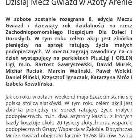
Dzisiaj Mecz Gwiazd w Azoty Arenie
W sobotę zostanie rozegrana 8. edycja Meczu
Gwiazd i dziewiąty rok działalności na rzecz
Zachodniopomorskiego Hospicjum Dla Dzieci i
Dorosłych. W tym roku celem akcji jest zbiórka
pieniędzy na sprzęt ratujący życie małych
podopiecznych. W meczu zagrają zawodnicy na co
dzień występujący na parkietach PlusLigi i ORLEN
Ligi, m.in. Bartosz Gawryszewski, Dawid Murek,
Michał Ruciak, Marcin Waliński, Paweł Woicki,
Daniel Pliński, Krzysztof Ignaczak, Katarzyna Mróz i
Izabela Kowalińska.
Jak co roku w ostatni weekend maja Szczecin stanie się
polską stolicą siatkówki. W tym roku celem akcji jest
zbiórka pieniędzy na sprzęt ratujący życie małych
podopiecznych. m.in. dwa asystory kaszlu, z których
każdy kosztuje około 20 tysięcy złotych oraz wsparcie
podopiecznych Grupy Wsparcia w Żałobie. Dotychczas
Mecze Gwiazd obejrzało łącznie 13768 kibiców. Swoją