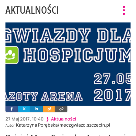
AKTUALNOŚCI
Toggl
navig
Facebook
Twitter
Linkedin
Wyślij
Skopiuj
e-
link
mailem
27 Maj 2017, 10:40
Aktualności
Katarzyna Porębska/meczgwiazd.szczecin.pl
Autor: