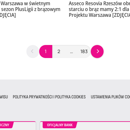
t Warszawa w świetnym
Asseco Resovia Rzeszów obro
y sezon PlusLigii z brązowym
starciu o brąz mamy 2:1 dl
DJĘCIA]
Projektu Warszawa [ZDJĘCI
1
2
…
183
WISU
POLITYKA PRYWATNOŚCI I POLITYKA COOKIES
USTAWIENIA PLIKÓW CO
ICZNY
OFICJALNY BANK