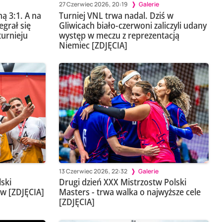
27 Czerwiec 2026, 20:19
Galerie
ną 3:1. A na
Turniej VNL trwa nadal. Dziś w
egrał się
Gliwicach biało-czerwoni zaliczyli udany
turnieju
występ w meczu z reprezentacją
Niemiec [ZDJĘCIA]
13 Czerwiec 2026, 22:32
Galerie
ski
Drugi dzień XXX Mistrzostw Polski
ów [ZDJĘCIA]
Masters - trwa walka o najwyższe cele
[ZDJĘCIA]