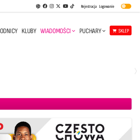
Facebook
Instagram
Twitter
Youtube
Rejestracja
Logowanie
Aplikacja Siatkarskie Ligi
TikTok
ODNICY
KLUBY
WIADOMOŚCI
PUCHARY
SKLEP
Środa, 29 Kwi, 17:30
3
1
eco Resovia Rzeszów
BOGDANKA LUK Lublin
Aluron CMC Warta Zawiercie