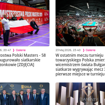
6, 20:47
Galerie
23 Maj 2026, 23:40
Galerie
zostwa Polski Masters - 58
W ostatnim meczu turnieju
augurowało siatkarskie
towarzyskiego Polska zmierz
zonkowie [ZDJĘCIA]
wicemistrzem świata Bułgar
siatkarze wygrywając mecz 3
pierwsze miejsce w turnieju