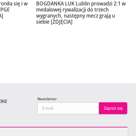
niła się i w
BOGDANKA LUK Lublin prowadzi 2:1 w
a PGE
medalowej rywalizacji do trzech
A]
wygranych, następny mecz grają u
siebie [ZDJĘCIA]
Newsletter
OKIE