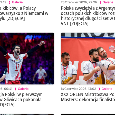
22:19
Galerie
28 Czerwiec 2026, 22:26
Galerie
a kibiców, a Polacy
Polska zwyciężyła z Argenty
towarzysko z Niemcami w
oczach polskich kibiców roz
ylu [ZDJĘCIA]
historycznej długości set w 
VNL [ZDJĘCIA]
6, 00:41
Galerie
14 Czerwiec 2026, 13:02
Galerie
ja Polski w pierwszym
XXX ORLEN Mistrzostwa Pol
w Gliwicach pokonała
Masters: dekoracja finalist
ZDJĘCIA]