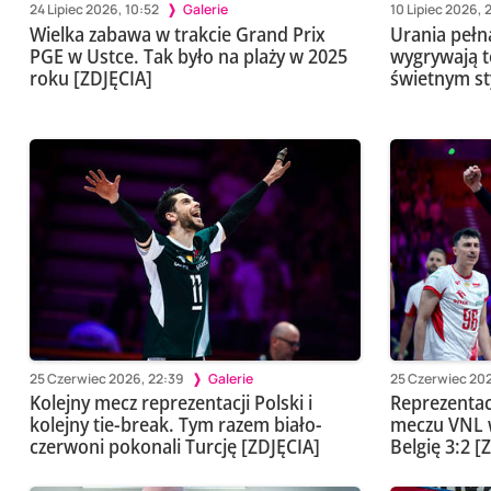
24 Lipiec 2026, 10:52
Galerie
10 Lipiec 2026, 
Wielka zabawa w trakcie Grand Prix
Urania pełn
PGE w Ustce. Tak było na plaży w 2025
wygrywają 
roku [ZDJĘCIA]
świetnym st
25 Czerwiec 2026, 22:39
Galerie
25 Czerwiec 202
Kolejny mecz reprezentacji Polski i
Reprezentac
kolejny tie-break. Tym razem biało-
meczu VNL 
czerwoni pokonali Turcję [ZDJĘCIA]
Belgię 3:2 [