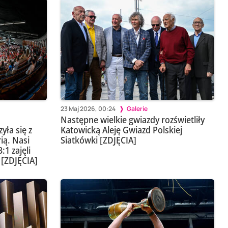
23 Maj 2026, 00:24
Galerie
Następne wielkie gwiazdy rozświetliły
yła się z
Katowicką Aleję Gwiazd Polskiej
ią. Nasi
Siatkówki [ZDJĘCIA]
:1 zajęli
 [ZDJĘCIA]