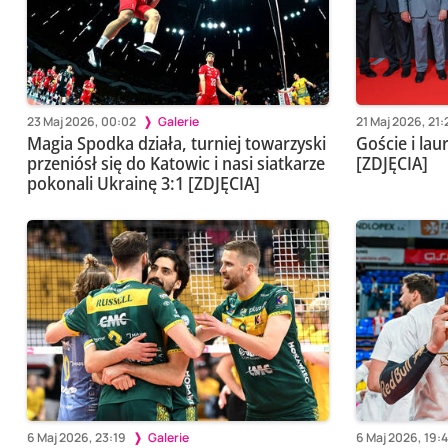
23 Maj 2026, 00:02
Galerie
21 Maj 2026, 21:
Magia Spodka działa, turniej towarzyski
Goście i lau
przeniósł się do Katowic i nasi siatkarze
[ZDJĘCIA]
pokonali Ukrainę 3:1 [ZDJĘCIA]
6 Maj 2026, 23:19
Galerie
6 Maj 2026, 19: