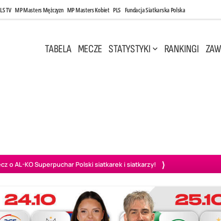
LS TV
MP Masters Mężczyzn
MP Masters Kobiet
PLS
Fundacja Siatkarska Polska
TABELA
MECZE
STATYSTYKI
RANKINGI
ZAW
i, 14:45
Poniedziałek, 27 Kwi, 20:00
3
0
3
2
wiercie
BOGDANKA LUK Lublin
PGE Projekt Warszawa
Ass
o AL-KO Superpuchar Polski siatkarek i siatkarzy!