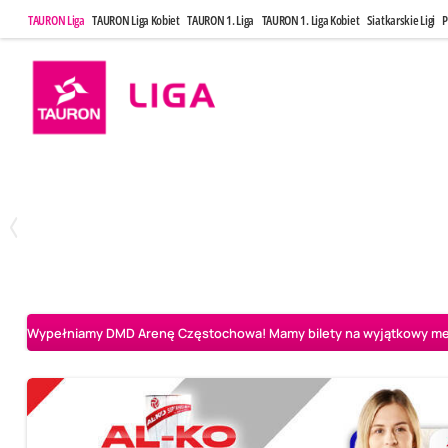
TAURON Liga
TAURON Liga Kobiet
TAURON 1. Liga
TAURON 1. Liga Kobiet
Siatkarskie Ligi
P
Poniedziałek, 20 Kwi, 17:30
Sobota, 25 Kw
2
3
Indykpol AZS Olsztyn
PGE GiEK SKRA Bełchatów
Aluron CMC Warta Za
Wypełniamy DMD Arenę Częstochowa! Mamy bilety na wyjątkowy mecz 