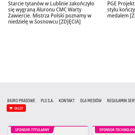
Starcie tytanów w Lublinie zakończyło
PGE Projek
się wygraną Aluronu CMC Warty
stylu kończ
Zawiercie. Mistrza Polski poznamy w
medalem [Z
niedzielę w Sosnowcu [ZDJĘCIA]
BIURO PRASOWE
PLS S.A.
KONTAKT
DLA MEDIÓW
REGULAMIN SER
SKLEP
SPONSOR TYTULARNY
SPONSOR TECHNOLOG