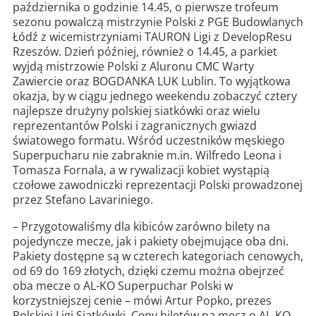
października o godzinie 14.45, o pierwsze trofeum
sezonu powalczą mistrzynie Polski z PGE Budowlanych
Łódź z wicemistrzyniami TAURON Ligi z DevelopResu
Rzeszów. Dzień później, również o 14.45, a parkiet
wyjdą mistrzowie Polski z Aluronu CMC Warty
Zawiercie oraz BOGDANKA LUK Lublin. To wyjątkowa
okazja, by w ciągu jednego weekendu zobaczyć cztery
najlepsze drużyny polskiej siatkówki oraz wielu
reprezentantów Polski i zagranicznych gwiazd
światowego formatu. Wśród uczestników męskiego
Superpucharu nie zabraknie m.in. Wilfredo Leona i
Tomasza Fornala, a w rywalizacji kobiet wystąpią
czołowe zawodniczki reprezentacji Polski prowadzonej
przez Stefano Lavariniego.
– Przygotowaliśmy dla kibiców zarówno bilety na
pojedyncze mecze, jak i pakiety obejmujące oba dni.
Pakiety dostępne są w czterech kategoriach cenowych,
od 69 do 169 złotych, dzięki czemu można obejrzeć
oba mecze o AL-KO Superpuchar Polski w
korzystniejszej cenie – mówi Artur Popko, prezes
Polskiej Ligi Siatkówki. Ceny biletów na mecz o AL-KO