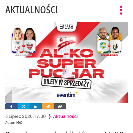
AKTUALNOŚCI
Toggl
navig
Facebook
Twitter
Linkedin
Wyślij
Skopiuj
e-
link
mailem
3 Lipiec 2026, 17:00
Aktualności
red
Autor: