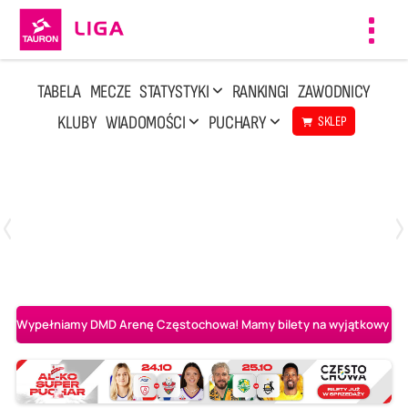
Toggl
navig
TABELA
MECZE
STATYSTYKI
RANKINGI
ZAWODNICY
KLUBY
WIADOMOŚCI
PUCHARY
SKLEP
Poniedziałek, 20 Kwi, 17:30
2
3
Indykpol AZS Olsztyn
PGE GiEK SKRA Bełchatów
Wypełniamy DMD Arenę Częstochowa! Mamy bilety na wyjątkowy mecz 