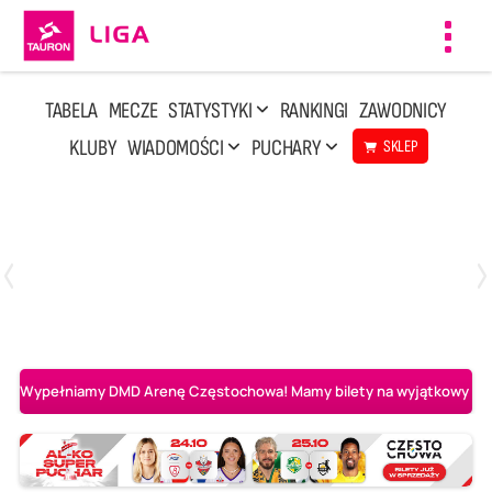
Toggl
navig
TABELA
MECZE
STATYSTYKI
RANKINGI
ZAWODNICY
KLUBY
WIADOMOŚCI
PUCHARY
SKLEP
Poniedziałek, 20 Kwi, 17:30
2
3
Indykpol AZS Olsztyn
PGE GiEK SKRA Bełchatów
Wypełniamy DMD Arenę Częstochowa! Mamy bilety na wyjątkowy mecz 