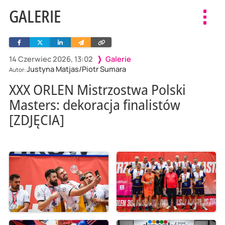
GALERIE
Toggl
navig
Facebook
Twitter
Linkedin
Wyślij
Skopiuj
e-
link
mailem
14 Czerwiec 2026, 13:02
Galerie
Justyna Matjas/Piotr Sumara
Autor:
XXX ORLEN Mistrzostwa Polski
Masters: dekoracja finalistów
[ZDJĘCIA]